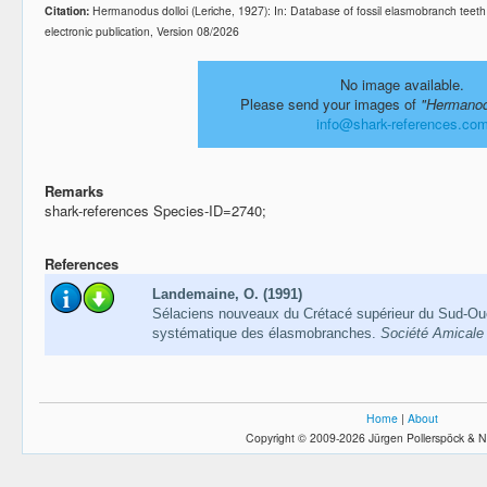
Citation:
Hermanodus dolloi (Leriche, 1927): In: Database of fossil elasmobranch te
electronic publication, Version 08/2026
No image available.
Please send your images of
"Hermanod
info@shark-references.co
Remarks
shark-references Species-ID=2740;
References
Landemaine, O. (1991)
Sélaciens nouveaux du Crétacé supérieur du Sud-Oue
systématique des élasmobranches.
Société Amicale
Home
|
About
Copyright © 2009-2026 Jürgen Pollerspöck & N