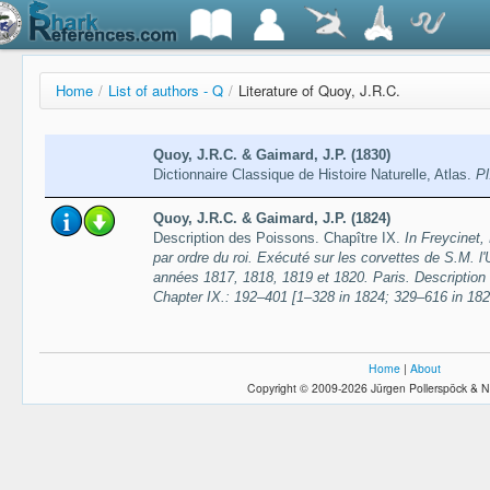
Home
/
List of authors - Q
/
Literature of Quoy, J.R.C.
Quoy, J.R.C. & Gaimard, J.P. (1830)
Dictionnaire Classique de Histoire Naturelle, Atlas.
Pl
Quoy, J.R.C. & Gaimard, J.P. (1824)
Description des Poissons. Chapître IX.
In Freycinet,
par ordre du roi. Exécuté sur les corvettes de S.M. l
années 1817, 1818, 1819 et 1820. Paris. Descriptio
Chapter IX.: 192–401 [1–328 in 1824; 329–616 in 182
Home
|
About
Copyright © 2009-2026 Jürgen Pollerspöck & N