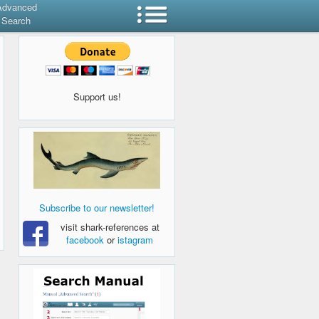
Advanced
Search
Support us!
Subscribe to our newsletter!
visit shark-references at
facebook
or
istagram