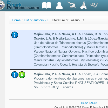
Home
/
List of authors - L
/
Literature of Lozano, R.
Mejía-Falla, P.A. & Navia, A.F. & Lozano, R. & T
Osorio, L.A. & Mejía-Ladino, L.M. & López-García,
Uso de hábitat de Triaenodon obesus (Carcharhinifo
(Orectolobiformes: Rhincodontidae) y Manta birostris 
Parque Nacional Natural Gorgona, Pacífico colombia
(Carcharhiniformes: Carcharhinidae), Rhincodon typu
Manta birostris (Myliobatiformes: Myliobatidae) in Go
Colombian Pacific Ocean].
Revista de Biología Tropi
Mejía-Falla, P.A. & Navia, A.F. & López, J. & Lozan
Programa de monitoreo de tiburones, rayas y quimera
Providencia y Santa Catalina-PNAT SEAFLOWER-.
No FS0510. 20 pp + anexos
Home
|
About
Copyright © 2009-2026 Jürgen Pollerspöck & N