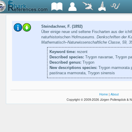
Steindachner, F. (1892)
Über einige neue und seltene Fischarten aus der ic
naturhistorischen Hofmuseums.
Denkschriften der K
Mathematisch–Naturwissenschaftliche Classe, 59, 
Keyword time:
rezent
Described species:
Trygon navarrae, Trygon pa
Described genus:
Trygon
New descriptions species:
Trygon marmorata p
pastinaca marmorata, Trygon sinensis
Home
|
About
Copyright © 2009-2026 Jürgen Pollerspöck & N